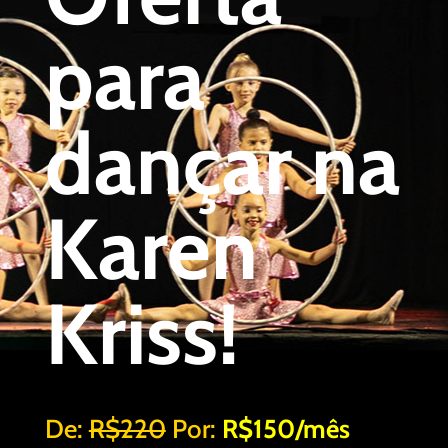
para
dançar na
Karen
Kriss!
De:
R$220
Por:
R$150/mês