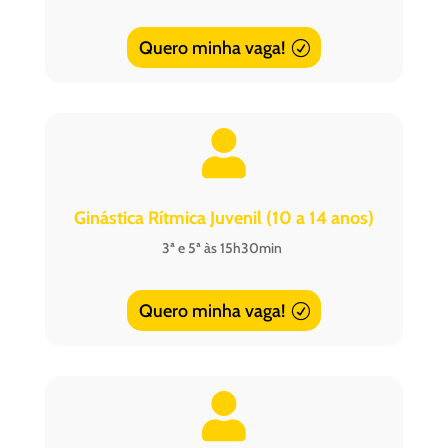
Quero minha vaga!

Ginástica Rítmica Juvenil (10 a 14 anos)
3ª e 5ª às 15h30min
Quero minha vaga!
