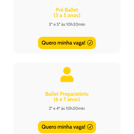
Pré Ballet
(3 a 5 anos)
3ª e 5ª às 10h30min
Quero minha vaga!

Ballet Preparatório
(6 e 7 anos)
2ª e 4ª às 10h30min
Quero minha vaga!