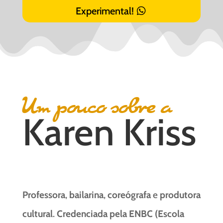
Experimental!
Um pouco sobre a
Karen Kriss
Professora
,
bailarina
,
coreógrafa
e
produtora
cultural
.
Credenciada pela ENBC (Escola